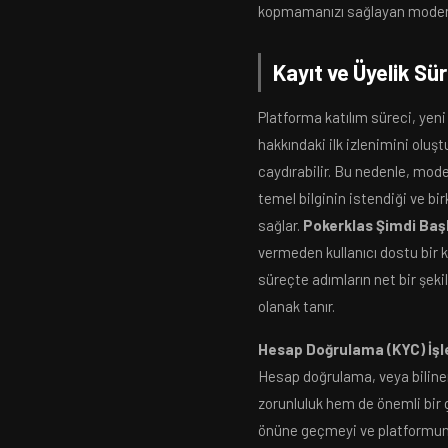
kopmamanızı sağlayan moder
Kayıt ve Üyelik Sü
Platforma katılım süreci, yeni k
hakkındaki ilk izlenimini oluşt
caydırabilir. Bu nedenle, moder
temel bilginin istendiği ve b
sağlar.
Pokerklas Şimdi Baş
vermeden kullanıcı dostu bir k
süreçte adımların net bir şeki
olanak tanır.
Hesap Doğrulama (KYC) İşle
Hesap doğrulama, veya bilinen
zorunluluk hem de önemli bir g
önüne geçmeyi ve platformun gü