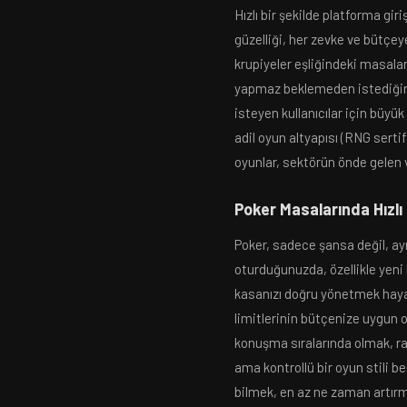
Hızlı bir şekilde platforma gir
güzelliği, her zevke ve bütçe
krupiyeler eşliğindeki masala
yapmaz beklemeden istediğiniz 
isteyen kullanıcılar için büyük 
adil oyun altyapısı (RNG sertif
oyunlar, sektörün önde gelen ve
Poker Masalarında Hızlı 
Poker, sadece şansa değil, ay
oturduğunuzda, özellikle yeni b
kasanızı doğru yönetmek haya
limitlerinin bütçenize uygun 
konuşma sıralarında olmak, rak
ama kontrollü bir oyun stili 
bilmek, en az ne zaman artırma