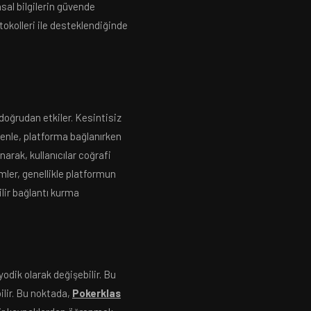
sal bilgilerin güvende
tokolleri ile desteklendiğinde
doğrudan etkiler. Kesintisiz
edenle, platforma bağlanırken
narak, kullanıcılar coğrafi
mler, genellikle platformun
nilir bağlantı kurma
odik olarak değişebilir. Bu
ilir. Bu noktada,
Pokerklas