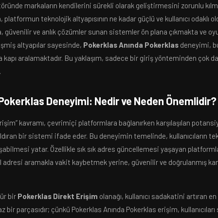
ründe markaların kendilerini sürekli olarak geliştirmesini zorunlu kılmak
, platformun teknolojik altyapısının ne kadar güçlü ve kullanıcı odaklı 
a, güvenilir ve anlık çözümler sunan sistemler ön plana çıkmakta ve oy
işmiş altyapılar sayesinde,
Pokerklas Anında Pokerklas
deneyimi, bu
a kapı aralamaktadır. Bu yaklaşım, sadece bir giriş yönteminden çok da
.
Pokerklas Deneyimi: Nedir ve Neden Önemlidir?
işim” kavramı, çevrimiçi platformlara bağlanırken karşılaşılan potansiy
dıran bir sistemi ifade eder. Bu deneyimin temelinde, kullanıcıların te
abilmesi yatar. Özellikle sık sık adres güncellemesi yaşayan platformlar 
el adresi aramakla vakit kaybetmek yerine, güvenilir ve doğrulanmış kana
ür bir
Pokerklas Direkt Erişim
olanağı, kullanıcı sadakatini artıran en 
z bir parçasıdır; çünkü Pokerklas Anında Pokerklas erişim, kullanıcıları 