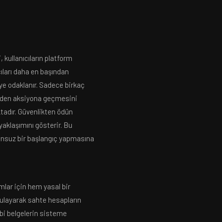
, kullanıcıların platform
ıcıları daha en başından
eye odaklanır. Sadece birkaç
tmeden aksiyona geçmesini
tadır. Güvenlikten ödün
yaklaşımını gösterir. Bu
orunsuz bir başlangıç yapmasına
lar için hem yasal bir
ğrulayarak sahte hesapların
ibi belgelerin sisteme