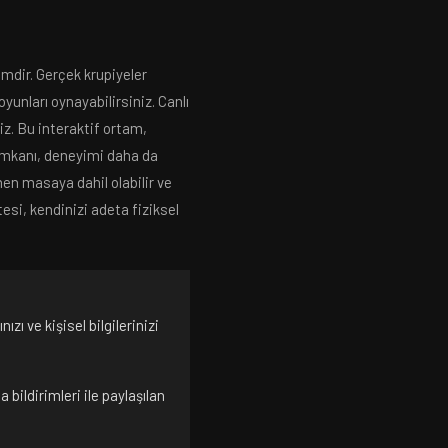
mdir. Gerçek krupiyeler
yunları oynayabilirsiniz. Canlı
iz. Bu interaktif ortam,
e imkanı, deneyimi daha da
men masaya dahil olabilir ve
esi, kendinizi adeta fiziksel
ı ve kişisel bilgilerinizi
ildirimleri ile paylaşılan