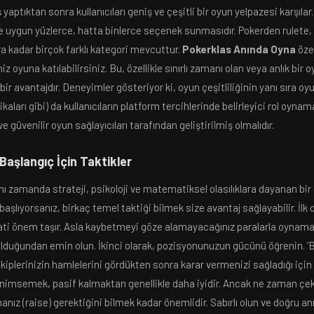
iş yaptıktan sonra kullanıcıları geniş ve çeşitli bir oyun yelpazesi karşıl
ye uygun yüzlerce, hatta binlerce seçenek sunmasıdır. Pokerden rulete,
ra kadar birçok farklı kategori mevcuttur.
Pokerklas Anında Oyna
özel
oyuna katılabilirsiniz. Bu, özellikle sınırlı zamanı olan veya anlık bi
bir avantajdır. Deneyimler gösteriyor ki, oyun çeşitliliğinin yanı sıra oyun
ikaları gibi) da kullanıcıların platform tercihlerinde belirleyici rol oy
 güvenilir oyun sağlayıcıları tarafından geliştirilmiş olmalıdır.
Başlangıç İçin Taktikler
nı zamanda strateji, psikoloji ve matematiksel olasılıklara dayanan bi
aşlıyorsanız, birkaç temel taktiği bilmek size avantaj sağlayabilir. İlk o
ti önem taşır. Asla kaybetmeyi göze alamayacağınız paralarla oynamay
olduğundan emin olun. İkinci olarak, pozisyonunuzun gücünü öğrenin. ‘
iplerinizin hamlelerini gördükten sonra karar vermenizi sağladığı için 
benimsemek, pasif kalmaktan genellikle daha iyidir. Ancak ne zaman çeki
nız (raise) gerektiğini bilmek kadar önemlidir. Sabırlı olun ve doğru anı