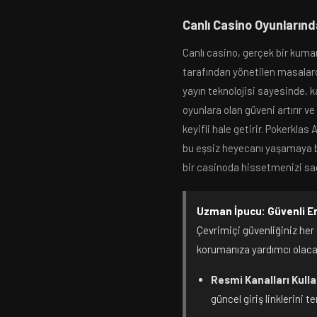
Canlı Casino Oyunlarınd
Canlı casino, gerçek bir kuma
tarafından yönetilen masalarda,
yayın teknolojisi sayesinde, k
oyunlara olan güveni artırır v
keyifli hale getirir. Pokerkla
bu eşsiz heyecanı yaşamaya baş
bir casinoda hissetmenizi sağ
Uzman İpucu: Güvenli Eri
Çevrimiçi güvenliğiniz her 
korumanıza yardımcı olaca
Resmi Kanalları Kulla
güncel giriş linklerini te