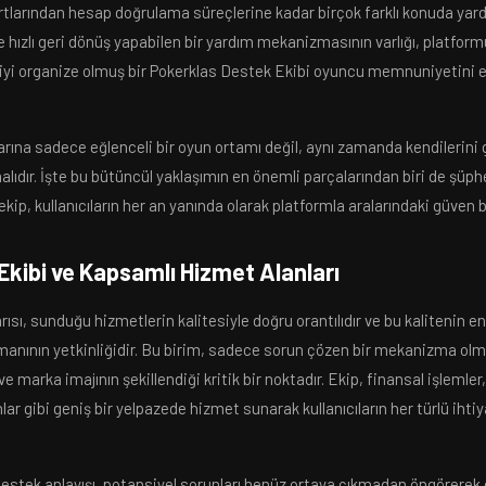
rtlarından hesap doğrulama süreçlerine kadar birçok farklı konuda yardı
e hızlı geri dönüş yapabilen bir yardım mekanizmasının varlığı, platformu
 iyi organize olmuş bir Pokerklas Destek Ekibi oyuncu memnuniyetini 
cılarına sadece eğlenceli bir oyun ortamı değil, aynı zamanda kendilerin
lıdır. İşte bu bütüncül yaklaşımın en önemli parçalarından biri de şüphe
kip, kullanıcıların her an yanında olarak platformla aralarındaki güven b
Ekibi ve Kapsamlı Hizmet Alanları
ısı, sunduğu hizmetlerin kalitesiyle doğru orantılıdır ve bu kalitenin e
anının yetkinliğidir. Bu birim, sadece sorun çözen bir mekanizma olman
e marka imajının şekillendiği kritik bir noktadır. Ekip, finansal işlemle
r gibi geniş bir yelpazede hizmet sunarak kullanıcıların her türlü iht
destek anlayışı, potansiyel sorunları henüz ortaya çıkmadan öngörerek 