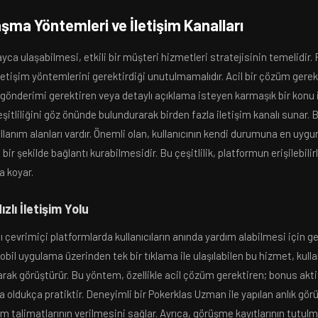
şma Yöntemleri ve İletişim Kanalları
a ulaşabilmesi, etkili bir müşteri hizmetleri stratejisinin temelidir. Far
i iletişim yöntemlerini gerektirdiği unutulmamalıdır. Acil bir çözüm gerekt
e gönderimi gerektiren veya detaylı açıklama isteyen karmaşık bir konu
çeşitliliğini göz önünde bulundurarak birden fazla iletişim kanalı sunar. B
ullanım alanları vardır. Önemli olan, kullanıcının kendi durumuna en uy
i bir şekilde bağlantı kurabilmesidir. Bu çeşitlilik, platformun erişilebili
a koyar.
zlı İletişim Yolu
ı çevrimiçi platformlarda kullanıcıların anında yardım alabilmesi için gel
il uygulama üzerinden tek bir tıklama ile ulaşılabilen bu hizmet, kullan
larak görüştürür. Bu yöntem, özellikle acil çözüm gerektiren; bonus akt
da oldukça pratiktir. Deneyimli bir Pokerklas Uzman ile yapılan anlık gö
 talimatlarının verilmesini sağlar. Ayrıca, görüşme kayıtlarının tutulm