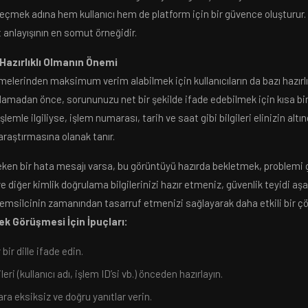
geçmek adına hem kullanıcı hem de platform için bir güvence oluşturur.
anlayışının en somut örneğidir.
Hazırlıklı Olmanın Önemi
elerinden maksimum verim alabilmek için kullanıcıların da bazı hazırl
şlamadan önce, sorununuzu net bir şekilde ifade edebilmek için kısa bir
şlemle ilgiliyse, işlem numarası, tarih ve saat gibi bilgileri elinizin al
araştırmasına olanak tanır.
ken bir hata mesajı varsa, bu görüntüyü hazırda bekletmek, problemi 
 ve diğer kimlik doğrulama bilgilerinizi hazır etmeniz, güvenlik teyidi aş
 temsilcinin zamanından tasarruf etmenizi sağlayarak daha etkili bir 
tek Görüşmesi İçin İpuçları:
bir dille ifade edin.
eri (kullanıcı adı, işlem ID’si vb.) önceden hazırlayın.
ra eksiksiz ve doğru yanıtlar verin.