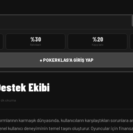
%30
%20
Rakeback
Kayıp İade
♠️ POKERKLAS'A GİRİŞ YAP
estek Ekibi
 dk okuma
rmlarının karmaşık dünyasında, kullanıcıların karşılaştıkları sorunlara a
enel kullanıcı deneyiminin temel taşını oluşturur. Oyuncular için finans