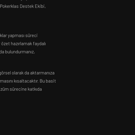
 Pokerklas Destek Ekibi,
ıklar yapması süreci
 özet hazırlamak faydalı
tında bulundurmanız,
görsel olarak da aktarmanıza
amasını kısaltacaktır. Bu basit
çözüm sürecine katkıda