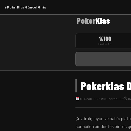
♠️ PokerKlas Güncel Giriş
Poker
Klas
%100
Hoş Geldin
Pokerklas D
01 Ocak 2026
✍️ O.Karabulut
⏱ 16
Çevrimiçi oyun ve bahis platfo
sunabilen bir destek birimi, g