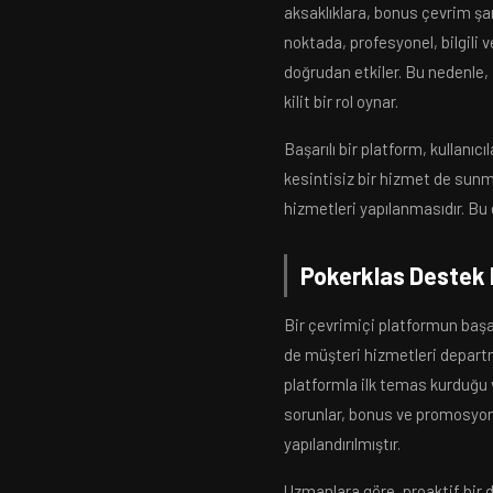
aksaklıklara, bonus çevrim şa
noktada, profesyonel, bilgili v
doğrudan etkiler. Bu nedenle,
kilit bir rol oynar.
Başarılı bir platform, kullanı
kesintisiz bir hizmet de sunma
hizmetleri yapılanmasıdır. Bu e
Pokerklas Destek 
Bir çevrimiçi platformun başar
de müşteri hizmetleri departm
platformla ilk temas kurduğu v
sorunlar, bonus ve promosyonla
yapılandırılmıştır.
Uzmanlara göre, proaktif bir 