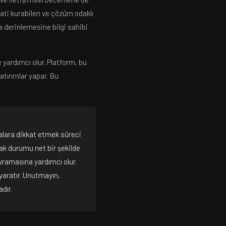
pati kurabilen ve çözüm odaklı
a derinlemesine bilgi sahibi
e yardımcı olur. Platform, bu
atırımlar yapar. Bu
talara dikkat etmek süreci
arak durumu net bir şekilde
avramasına yardımcı olur.
ı yaratır. Unutmayın,
adır.