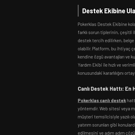
Destek Ekibine Ula
Pokerklas Destek Ekibine kolayc
farklı sorun tiplerinin, çeşitl
destek tercih edilirken, belg
olabilir. Platform, bu ihtiyaç 
kendine özgü avantajları ve k
Yardım Ekibi ile hızlı ve veriml
konusundaki kararlılığını ortay
Canlı Destek Hattı: En Hı
Pokerklas canlı destek
hatt
yöntemdir. Web sitesi veya mob
müşteri temsilcisiyle yazılı o
yatırım sorunları gibi konular
edilmesini ve adım adım çözüm