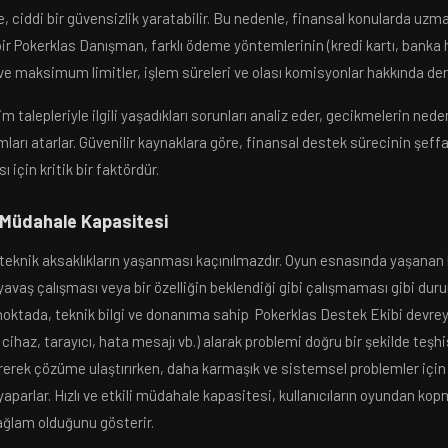
, ciddi bir güvensizlik yaratabilir. Bu nedenle, finansal konularda uzm
 bir Pokerklas Danışman, farklı ödeme yöntemlerinin (kredi kartı, banka h
ve maksimum limitler, işlem süreleri ve olası komisyonlar hakkında deri
im talepleriyle ilgili yaşadıkları sorunları analiz eder, gecikmelerin nede
ımları atarlar. Güvenilir kaynaklara göre, finansal destek sürecinin şeffa
 için kritik bir faktördür.
ı Müdahale Kapasitesi
 teknik aksaklıkların yaşanması kaçınılmazdır. Oyun esnasında yaşanan
avaş çalışması veya bir özelliğin beklendiği gibi çalışmaması gibi duru
 noktada, teknik bilgi ve donanıma sahip Pokerklas Destek Ekibi devreye
 cihaz, tarayıcı, hata mesajı vb.) alarak problemi doğru bir şekilde teşhi
irerek çözüme ulaştırırken, daha karmaşık ve sistemsel problemler için 
aparlar. Hızlı ve etkili müdahale kapasitesi, kullanıcıların oyundan ko
sağlam olduğunu gösterir.