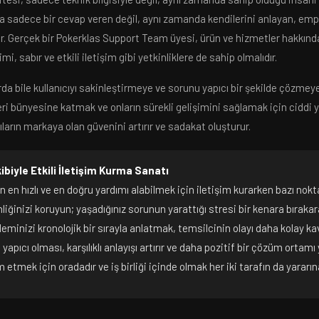
rında sadece bir cevap veren değil, aynı zamanda kendilerini anlayan, em
er. Gerçek bir Pokerklas Support Team üyesi, ürün ve hizmetler hakkınd
i, sabır ve etkili iletişim gibi yetkinliklere de sahip olmalıdır.
arda bile kullanıcıyı sakinleştirmeye ve sorunu yapıcı bir şekilde çözmey
eri bünyesine katmak ve onların sürekli gelişimini sağlamak için ciddi y
ıların markaya olan güvenini artırır ve sadakat oluşturur.
biyle Etkili İletişim Kurma Sanatı
 en hızlı ve en doğru yardımı alabilmek için iletişim kurarken bazı nok
inliğinizi koruyun; yaşadığınız sorunun yarattığı stresi bir kenara bırak
eminizi kronolojik bir sırayla anlatmak, temsilcinin olayı daha kolay k
e yapıcı olması, karşılıklı anlayışı artırır ve daha pozitif bir çözüm ortam
m etmek için oradadır ve iş birliği içinde olmak her iki tarafın da yararın