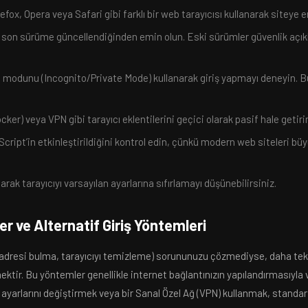
fox, Opera veya Safari gibi farklı bir web tarayıcısı kullanarak siteye 
en son sürüme güncellendiğinden emin olun. Eski sürümler güvenlik açık
zel modunu (Incognito/Private Mode) kullanarak giriş yapmayı deneyin. Bu
ker) veya VPN gibi tarayıcı eklentilerini geçici olarak pasif hale getiri
Script’in etkinleştirildiğini kontrol edin, çünkü modern web siteleri bü
rak tarayıcıyı varsayılan ayarlarına sıfırlamayı düşünebilirsiniz.
er ve Alternatif Giriş Yöntemleri
adresi bulma, tarayıcıyı temizleme) sorununuzu çözmediyse, daha tekn
ir. Bu yöntemler genellikle internet bağlantınızın yapılandırmasıyla v
NS ayarlarını değiştirmek veya bir Sanal Özel Ağ (VPN) kullanmak, stand