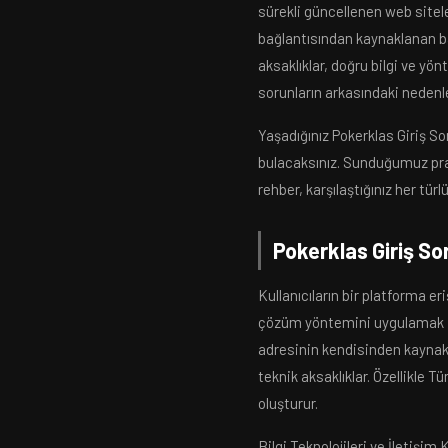
sürekli güncellenen web siteler
bağlantısından kaynaklanan ba
aksaklıklar, doğru bilgi ve yön
sorunların arkasındaki nedenle
Yaşadığınız Pokerklas Giriş So
bulacaksınız. Sunduğumuz prat
rehber, karşılaştığınız her tür
Pokerklas Giriş So
Kullanıcıların bir platforma e
çözüm yöntemini uygulamak içi
adresinin kendisinden kaynakl
teknik aksaklıklar. Özellikle 
oluşturur.
Bilgi Teknolojileri ve İletişim