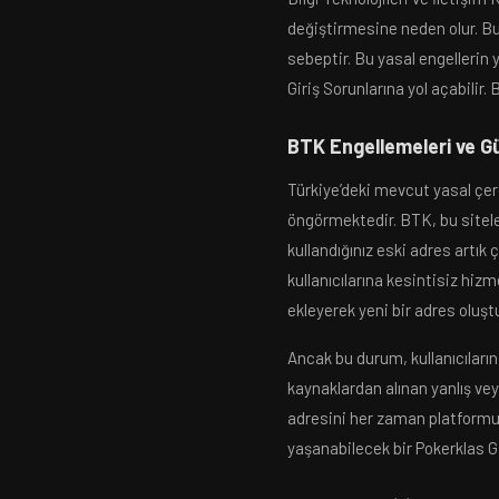
değiştirmesine neden olur. Bu 
sebeptir. Bu yasal engellerin 
Giriş Sorunlarına yol açabilir
BTK Engellemeleri ve Gü
Türkiye’deki mevcut yasal çerç
öngörmektedir. BTK, bu sitele
kullandığınız eski adres artık
kullanıcılarına kesintisiz hi
ekleyerek yeni bir adres oluştu
Ancak bu durum, kullanıcıları
kaynaklardan alınan yanlış veya
adresini her zaman platformun
yaşanabilecek bir Pokerklas Gi