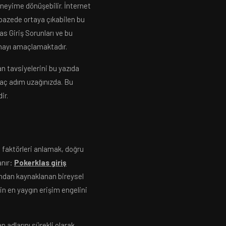
deneyime dönüşebilir. İnternet
lpazede ortaya çıkabilen bu
as Giriş Sorunları ve bu
unmayı amaçlamaktadır.
n tavsiyelerini bu yazıda
kaç adım uzağınızda. Bu
ir.
Bu faktörleri anlamak, doğru
anır:
Pokerklas giriş
sından kaynaklanan bireysel
çin en yaygın erişim engelini
n adlarını sürekli olarak