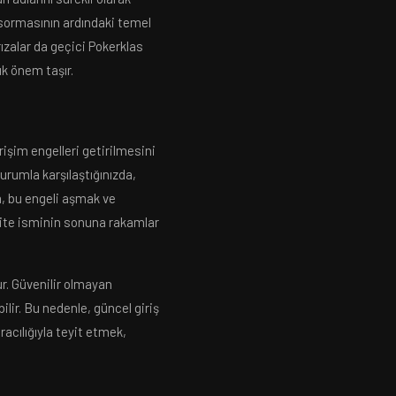
sormasının ardındaki temel
rızalar da geçici Pokerklas
ük önem taşır.
rişim engelleri getirilmesini
urumla karşılaştığınızda,
rm, bu engeli aşmak ve
 site isminin sonuna rakamlar
r. Güvenilir olmayan
bilir. Bu nedenle, güncel giriş
acılığıyla teyit etmek,