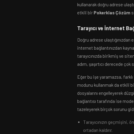
kullanarak doğru adrese ulaşt
etkili bir
Pokerklas Çözüm
s
Tarayıcı ve İnternet Ba
Doğru adrese ulaştığınızdan e
internet bağlantınızdan kaynak
tarayıcınızda birikmiş ve site
adım, şaşırtıcı derecede çok sa
Eğer bu işe yaramazsa, farklı 
modunu kullanmak da etkili bir
dosyalarını engelleyerek düzgü
bağlantısı tarafında ise mode
tazeleyerek birçok sorunu gide
Tarayıcınızın geçmişini, ö
ortadan kaldırır.