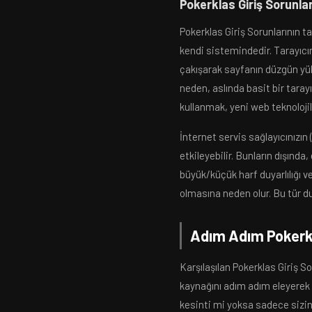
Pokerklas Giriş Sorunlar
Pokerklas Giriş Sorunlarının
kendi sistemindedir. Tarayıcın
çakışarak sayfanın düzgün yük
neden, aslında basit bir taray
kullanmak, yeni web teknolojil
İnternet servis sağlayıcınızın
etkileyebilir. Bunların dışında,
büyük/küçük harf duyarlılığı 
olmasına neden olur. Bu tür 
Adım Adım Pokerk
Karşılaşılan Pokerklas Giriş S
kaynağını adım adım eleyerek il
kesinti mi yoksa sadece sizi