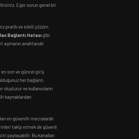
irsiniz. Eğer sorun genel bir
z pratik ve etkili çözüm
las Bağlantı Hatası
gibi
eri aşmanın anahtarıdır.
 en son ve güncel giriş
ulduğunuz her bağlantı
r oluşturur ve kullanıcıların
lir kaynaklardan
rı en güvenilir mecralardır.
imleri takip etmek de güvenli
ini paylaşabilir. Bu kanalları