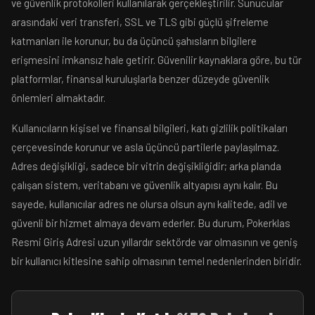
ve güvenlik protokolleri kullanılarak gerçekleştirilir. Sunucular
arasındaki veri transferi, SSL ve TLS gibi güçlü şifreleme
katmanları ile korunur, bu da üçüncü şahısların bilgilere
erişmesini imkansız hale getirir. Güvenilir kaynaklara göre, bu tür
platformlar, finansal kuruluşlarla benzer düzeyde güvenlik
önlemleri almaktadır.
Kullanıcıların kişisel ve finansal bilgileri, katı gizlilik politikaları
çerçevesinde korunur ve asla üçüncü partilerle paylaşılmaz.
Adres değişikliği, sadece bir vitrin değişikliğidir; arka planda
çalışan sistem, veritabanı ve güvenlik altyapısı aynı kalır. Bu
sayede, kullanıcılar adres ne olursa olsun aynı kalitede, adil ve
güvenli bir hizmet almaya devam ederler. Bu durum, Pokerklas
Resmi Giriş Adresi uzun yıllardır sektörde var olmasının ve geniş
bir kullanıcı kitlesine sahip olmasının temel nedenlerinden biridir.