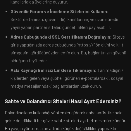
kanallarla da üyelerine duyurur.
Güvenilir Forum ve İnceleme Sitelerini Kullanın:
Sektörde tanınan, güvenilirliği kanıtlanmış ve uzun süredir
yayın yapan partner siteler, güncel linkleri paylaşabilir.
Adres Çubuğundaki SSL Sertifikasını Doğrulayın:
Siteye
giriş yaptığınızda adres çubuğunda “https://” ön ekini ve kilit
simgesini gördüğünüzden emin olun. Bu, bağlantınızın güvenli
olduğunu teyit eder.
Asla Kaynağı Belirsiz Linklere Tıklamayın:
Tanımadığınız
kişilerden gelen veya şüpheli görünen e-postalardaki, sosyal
medya mesajlarındaki bağlantılardan uzak durun.
Sahte ve Dolandırıcı Siteleri Nasıl Ayırt Edersiniz?
Dolandırıcıların kullandığı yöntemler giderek daha sofistike hale
gelse de, dikkatli bir gözle sahte siteleri ayırt etmek mümkündür.
En yaygın yöntem, alan adında küçük değişiklikler yapmaktır.