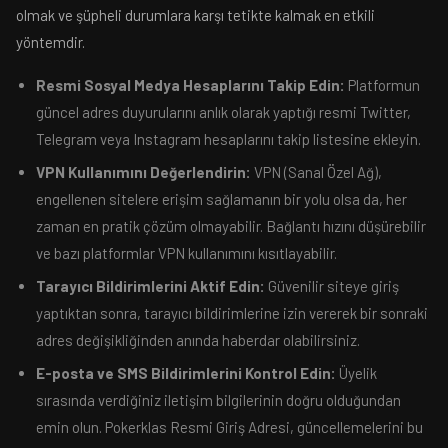
olmak ve şüpheli durumlara karşı tetikte kalmak en etkili
yöntemdir.
Resmi Sosyal Medya Hesaplarını Takip Edin:
Platformun
güncel adres duyurularını anlık olarak yaptığı resmi Twitter,
Telegram veya Instagram hesaplarını takip listesine ekleyin.
VPN Kullanımını Değerlendirin:
VPN (Sanal Özel Ağ),
engellenen sitelere erişim sağlamanın bir yolu olsa da, her
zaman en pratik çözüm olmayabilir. Bağlantı hızını düşürebilir
ve bazı platformlar VPN kullanımını kısıtlayabilir.
Tarayıcı Bildirimlerini Aktif Edin:
Güvenilir siteye giriş
yaptıktan sonra, tarayıcı bildirimlerine izin vererek bir sonraki
adres değişikliğinden anında haberdar olabilirsiniz.
E-posta ve SMS Bildirimlerini Kontrol Edin:
Üyelik
sırasında verdiğiniz iletişim bilgilerinin doğru olduğundan
emin olun. Pokerklas Resmi Giriş Adresi, güncellemelerini bu