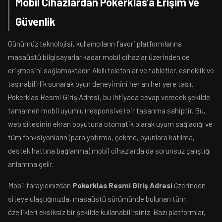
Mobil Cihazlardan Pokerklas’a Erişim ve
Güvenlik
Günümüz teknolojisi, kullanıcıların favori platformlarına
masaüstü bilgisayarlar kadar mobil cihazlar üzerinden de
erişmesini sağlamaktadır. Akıllı telefonlar ve tabletler, esneklik ve
taşınabilirlik sunarak oyun deneyimini her an her yere taşır.
Pokerklas Resmi Giriş Adresi, bu ihtiyaca cevap verecek şekilde
tamamen mobil uyumlu (responsive) bir tasarıma sahiptir. Bu,
web sitesinin ekran boyutuna otomatik olarak uyum sağladığı ve
tüm fonksiyonların (para yatırma, çekme, oyunlara katılma,
destek hattına bağlanma) mobil cihazlarda da sorunsuz çalıştığı
anlamına gelir.
Mobil tarayıcınızdan
Pokerklas Resmi Giriş Adresi
üzerinden
siteye ulaştığınızda, masaüstü sürümünde bulunan tüm
özellikleri eksiksiz bir şekilde kullanabilirsiniz. Bazı platformlar,