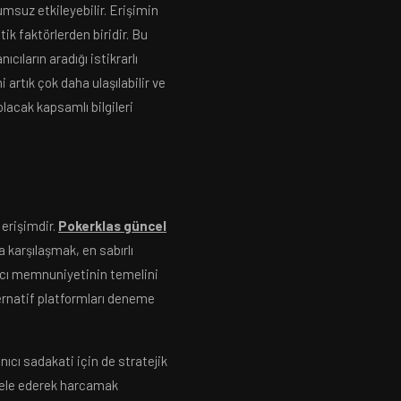
umsuz etkileyebilir. Erişimin
tik faktörlerden biridir. Bu
ıların aradığı istikrarlı
artık çok daha ulaşılabilir ve
olacak kapsamlı bilgileri
 erişimdir.
Pokerklas güncel
 karşılaşmak, en sabırlı
anıcı memnuniyetinin temelini
ternatif platformları deneme
anıcı sadakati için de stratejik
cadele ederek harcamak