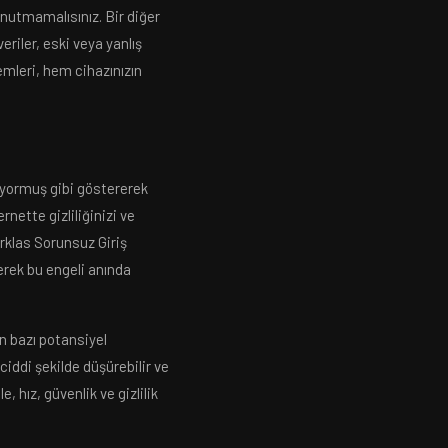
unutmamalısınız. Bir diğer
eriler, eski veya yanlış
emleri, hem cihazınızın
nıyormuş gibi göstererek
rnette gizliliğinizi ve
erklas Sorunsuz Giriş
çerek bu engeli anında
n bazı potansiyel
 ciddi şekilde düşürebilir ve
, hız, güvenlik ve gizlilik