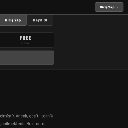
Giriş Yap →
Giriş Yap
Kayıt Ol
FREE
Freeroll
elmiştir. Ancak, çeşitli teknik
laşabilmektedir. Bu durum,