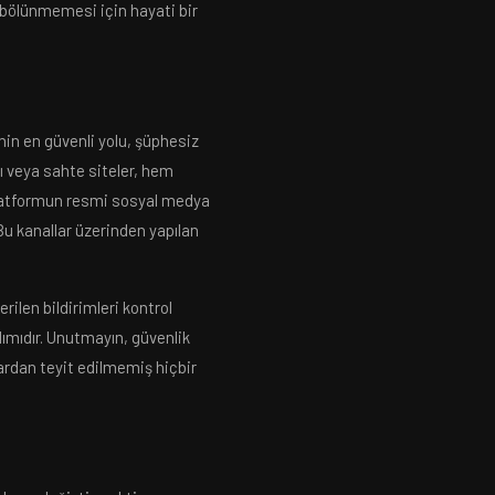
 bölünmemesi için hayati bir
nin en güvenli yolu, şüphesiz
ı veya sahte siteler, hem
n platformun resmi sosyal medya
Bu kanallar üzerinden yapılan
ilen bildirimleri kontrol
ımıdır. Unutmayın, güvenlik
ardan teyit edilmemiş hiçbir