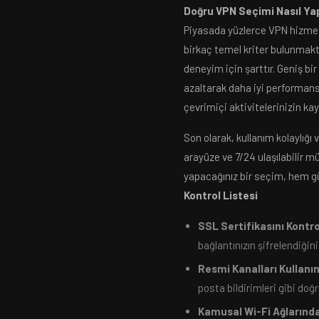
Doğru VPN Seçimi Nasıl Yap
Piyasada yüzlerce VPN hizmeti
birkaç temel kriter bulunmakta
deneyim için şarttır. Geniş b
azaltarak daha iyi performans s
çevrimiçi aktivitelerinizin kay
Son olarak, kullanım kolaylığı 
arayüze ve 7/24 ulaşılabilir m
yapacağınız bir seçim, hem gü
Kontrol Listesi
SSL Sertifikasını Kontro
bağlantınızın şifrelendiğin
Resmi Kanalları Kullanın
posta bildirimleri gibi doğ
Kamusal Wi-Fi Ağlarında