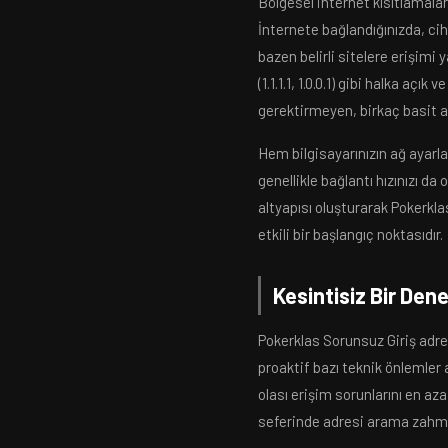
Bölgesel internet kısıtlamala
İnternete bağlandığınızda, ciha
bazen belirli sitelere erişimi 
(1.1.1.1, 1.0.0.1) gibi halka açı
gerektirmeyen, birkaç basit 
Hem bilgisayarınızın ağ ayarl
genellikle bağlantı hızınızı d
altyapısı oluşturarak Pokerkla
etkili bir başlangıç noktasıdır.
Kesintisiz Bir Den
Pokerklas Sorunsuz Giriş adre
proaktif bazı teknik önlemler 
olası erişim sorunlarını en az
seferinde adresi arama zahmet